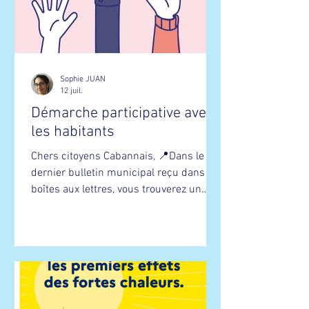
Sophie JUAN
12 juil.
Démarche participative avec
les habitants
Chers citoyens Cabannais, 📍Dans le
dernier bulletin municipal reçu dans les
boîtes aux lettres, vous trouverez un
QUESTIONNAIRE à remplir d'ici le 15
septembre! Il est destiné à recueillir les
besoins, les idées et les envies des
habitants des Cabannes. Il contribuera à
élaborer l'action citoyenne et
municipale, ainsi que la DÉMARCHE
PARTICIPATIVE AVEC LES HABITANTS