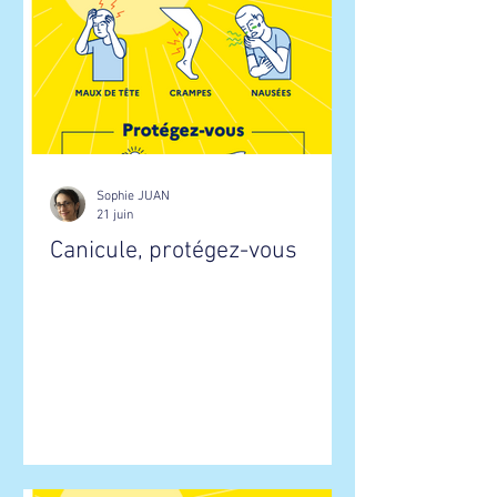
que nous souhaitons mettre en place
pour ce mandat. 📍À vos agendas:
RÉUNION PUBLIQUE le 2 octobre pour
partag
Sophie JUAN
21 juin
Canicule, protégez-vous