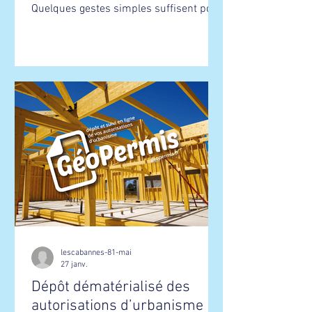
Quelques gestes simples suffisent pour
limiter sa prolifération autour de chez
vous : vider, ranger, jeter, couvrir,
entretenir et curer les points d'eau de
votre jardin. 5 minutes d'action = 3
semaines de tranquillité ! Pour plus
d'informations : 👉 sante.gouv.fr
lescabannes-81-mai
27 janv.
Dépôt dématérialisé des
autorisations d’urbanisme