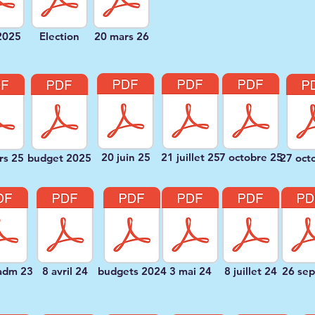
2025
Election
20 mars 26
20 juin 25
21 juillet 25
7 octobre 25
rs 25
budget 2025
27 oct
adm 23
8 avril 24
budgets 2024
3 mai 24
8 juillet 24
26 sep