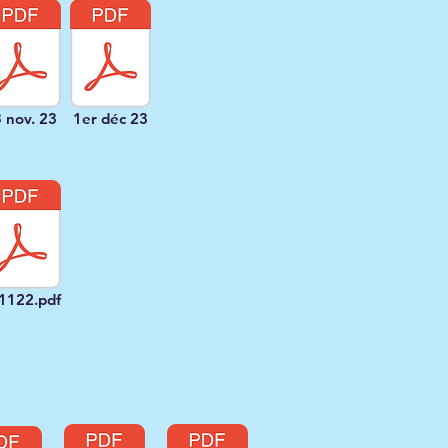
 nov. 23
1er déc 23
1122.pdf