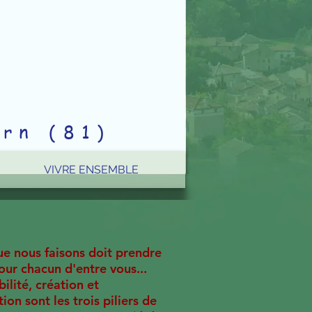
rn (81)
VIVRE ENSEMBLE
ue nous faisons doit prendre
our chacun d'entre vous...
ilité, création et
ion sont les trois piliers de