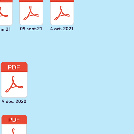
09 sept.21
4 oct. 2021
uin 21
9 déc. 2020