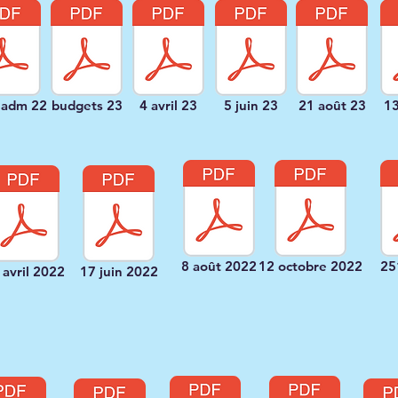
 adm 22
budgets 23
4 avril 23
5 juin 23
21 août 23
13
8 août 2022
12 octobre 2022
25
 avril 2022
17 juin 2022