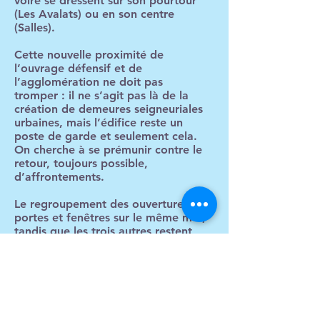
voire se dressent sur son pourtour
(Les Avalats) ou en son centre
(Salles).
Cette nouvelle proximité de
l’ouvrage défensif et de
l’agglomération ne doit pas
tromper : il ne s’agit pas là de la
création de demeures seigneuriales
urbaines, mais l’édifice reste un
poste de garde et seulement cela.
On cherche à se prémunir contre le
retour, toujours possible,
d’affrontements.
Le regroupement des ouvertures,
portes et fenêtres sur le même mur,
tandis que les trois autres restent
aveugles, soit un autre indice de la
fonction de surveillance de ces
édifices, qui regardent dans la
direction qu’ils ont charge de
surveiller.
Il se pourrait aussi que cette tour soit