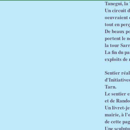
Tanegui, la 
Un circuit d
oeuvraient 
tout en perç
De beaux poi
portent le 
la tour Sarr
La fin du p
exploits de
Sentier réa
d'Initiativ
Tarn.
Le sentier 
et de Rando
Un livret-je
mairie, à l
de cette pag
Une sculptur