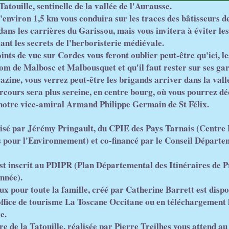
Tatouille, sentinelle de la vallée de l'Aurausse.
'environ 1,5 km vous conduira sur les traces des bâtisseurs de
dans les carrières du Garissou, mais vous invitera à éviter le
ant les secrets de l'herboristerie médiévale.
nts de vue sur Cordes vous feront oublier peut-être qu'ici, le
nom de Malbosc et Malbousquet et qu'il faut rester sur ses gar
azine, vous verrez peut-être les brigands arriver dans la vall
arcours sera plus sereine, en centre bourg, où vous pourrez dé
 notre vice-amiral Armand Philippe Germain de St Félix.
lisé par Jérémy Pringault, du CPIE des Pays Tarnais (Centr
es pour l'Environnement) et co-financé par le Conseil Départe
est inscrit au PDIPR (Plan Départemental des Itinéraires de
nnée).
ux pour toute la famille, créé par Catherine Barrett est dispo
'office de tourisme La Toscane Occitane ou en téléchargement 
e.
e de la Tatouille, réalisée par Pierre Treilhes vous attend au