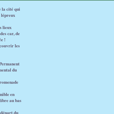
 la cité qui
s lépreux
s lieux
des car, de
ée !
couvrir les
e Permanent
mental du
 Promenade
nible en
libre au bas
 départ du