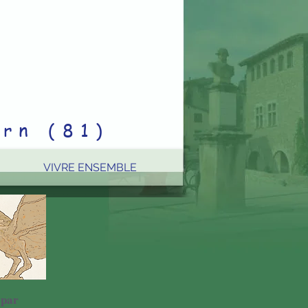
rn (81)
VIVRE ENSEMBLE
 par